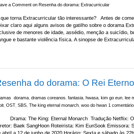
eave a Comment
on Resenha do dorama: Extracurricular
que torna Extracurricular tão interessante? Antes de come
ixar claro aqui alguns avisos de gatilho sobre o dorama Extr
clusive de menores de idade, assédio, menção a suicídio, bu
ngue e bastante violência física. A sinopse de Extracurricu
esenha do dorama: O Rei Eterno
ramas
dorama
dramas coreanos
fantasia
hwasa
kim go eun
lee 
,
,
,
,
,
bit
OST
SBS
The king eternal monarch
woo do hwan
1 comentário
,
,
,
,
rama: The King: Eternal Monarch Tradução Netflix: 
retor: Baek SangHoon Roteirista: Kim EunSook Emissora: S
 abril a 12 de junho de 2020 Horário: Sexta e sábado às 2