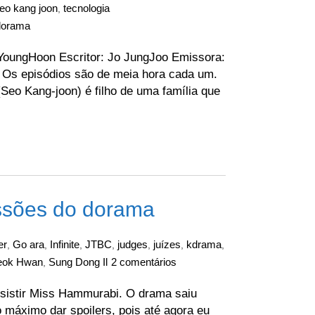
eo kang joon
tecnologia
,
dorama
ungHoon Escritor: Jo JungJoo Emissora:
 Os episódios são de meia hora cada um.
eo Kang-joon) é filho de uma família que
ssões do dorama
er
Go ara
Infinite
JTBC
judges
juízes
kdrama
,
,
,
,
,
,
,
eok Hwan
Sung Dong Il
2 comentários
,
ssistir Miss Hammurabi. O drama saiu
 máximo dar spoilers, pois até agora eu