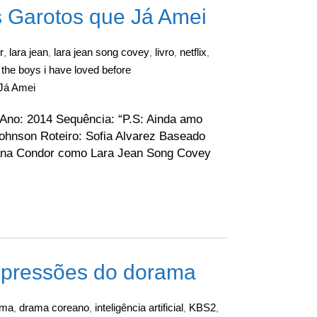
os Garotos que Já Amei
r
lara jean
lara jean song covey
livro
netflix
,
,
,
,
,
l the boys i have loved before
 Já Amei
 Ano: 2014 Sequência: “P.S: Ainda amo
ohnson Roteiro: Sofia Alvarez Baseado
Lana Condor como Lara Jean Song Covey
mpressões do dorama
ama
drama coreano
inteligência artificial
KBS2
,
,
,
,