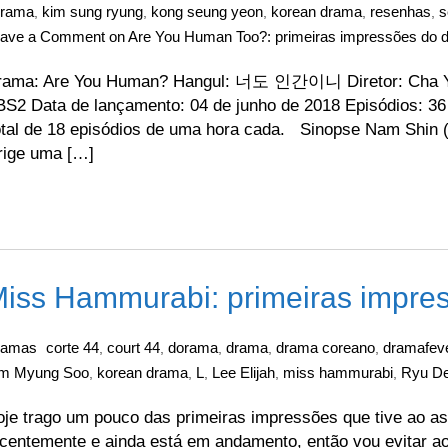
drama
kim sung ryung
kong seung yeon
korean drama
resenhas
s
,
,
,
,
,
eave a Comment
on Are You Human Too?: primeiras impressões do 
rama: Are You Human? Hangul: 너도 인간이니 Diretor: Cha Yo
S2 Data de lançamento: 04 de junho de 2018 Episódios: 36
tal de 18 episódios de uma hora cada. Sinopse Nam Shin (S
rige uma […]
iss Hammurabi: primeiras impre
ramas
corte 44
court 44
dorama
drama
drama coreano
dramafev
,
,
,
,
,
im Myung Soo
korean drama
L
Lee Elijah
miss hammurabi
Ryu D
,
,
,
,
,
je trago um pouco das primeiras impressões que tive ao a
centemente e ainda está em andamento, então vou evitar ao