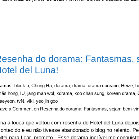
esenha do dorama: Fantasmas, 
otel del Luna!
ramas
block b
Chung Ha
dorama
drama
drama coreano
Heize
h
,
,
,
,
,
,
mãs hong
IU
jang man wol
kdrama
koo chan sung
korean drama
,
,
,
,
,
,
aeyeon
tvN
viki
yeo jin goo
,
,
,
eave a Comment
on Resenha do dorama: Fantasmas, sejam bem-vind
ha a louca que voltou com resenha de Hotel del Luna depo
ontecido e eu não tivesse abandonado o blog no relento. 
ltei para ficar, prometo. Esse dorama incrível me conquist