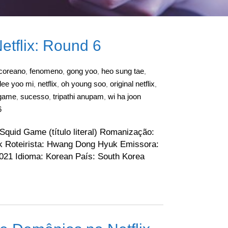
tflix: Round 6
coreano
fenomeno
gong yoo
heo sung tae
,
,
,
,
lee yoo mi
netflix
oh young soo
original netflix
,
,
,
,
 game
sucesso
tripathi anupam
wi ha joon
,
,
,
6
quid Game (título literal) Romanização:
Roteirista: Hwang Dong Hyuk Emissora:
 2021 Idioma: Korean País: South Korea