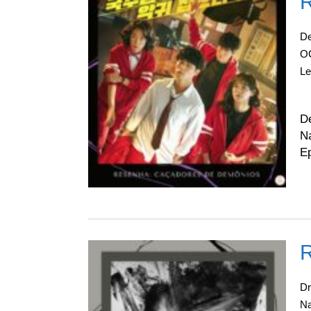
R
De
O
L
Dr
D
Na
Ep
R
D
N