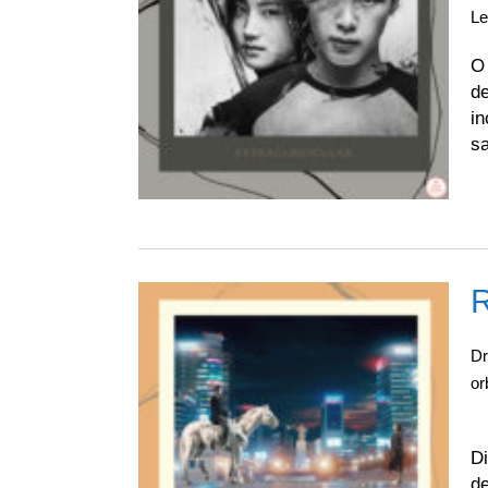
L
O 
de
in
sa
R
D
or
D
Di
de