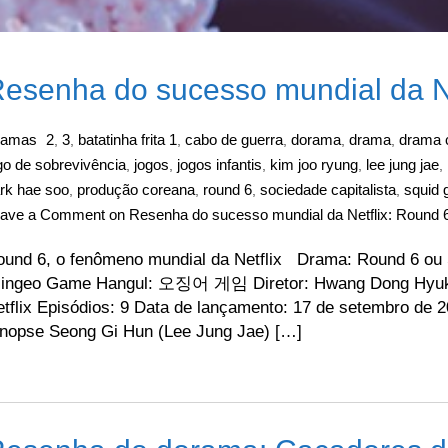
esenha do sucesso mundial da Ne
ramas
2
3
batatinha frita 1
cabo de guerra
dorama
drama
drama 
,
,
,
,
,
,
go de sobrevivência
jogos
jogos infantis
kim joo ryung
lee jung jae
,
,
,
,
,
rk hae soo
produção coreana
round 6
sociedade capitalista
squid
,
,
,
,
eave a Comment
on Resenha do sucesso mundial da Netflix: Round 
und 6, o fenômeno mundial da Netflix Drama: Round 6 ou S
jingeo Game Hangul: 오징어 게임 Diretor: Hwang Dong Hyuk 
tflix Episódios: 9 Data de lançamento: 17 de setembro de
inopse Seong Gi Hun (Lee Jung Jae) […]