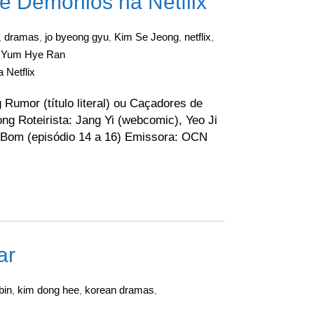
 Demônios na Netflix
dramas
jo byeong gyu
Kim Se Jeong
netflix
,
,
,
,
,
Yum Hye Ran
,
Netflix
umor (título literal) ou Caçadores de
 Roteirista: Jang Yi (webcomic), Yeo Ji
e Bom (episódio 14 a 16) Emissora: OCN
ar
bin
kim dong hee
korean dramas
,
,
,