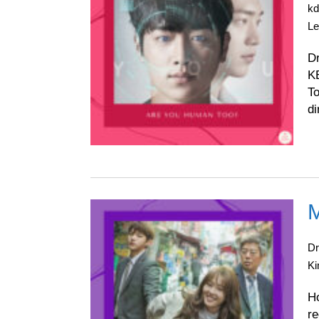
k
L
D
KB
To
di
M
D
K
Ho
re