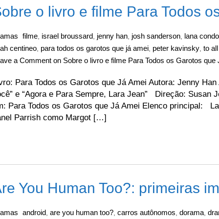
obre o livro e filme Para Todos 
ramas
filme
israel broussard
jenny han
josh sanderson
lana condo
,
,
,
,
ah centineo
para todos os garotos que já amei
peter kavinsky
to al
,
,
,
eave a Comment
on Sobre o livro e filme Para Todos os Garotos que
vro: Para Todos os Garotos que Já Amei Autora: Jenny Han
ocê” e “Agora e Para Sempre, Lara Jean” Direção: Susan J
m: Para Todos os Garotos que Já Amei Elenco principal: 
anel Parrish como Margot […]
re You Human Too?: primeiras i
ramas
android
are you human too?
carros autônomos
dorama
dr
,
,
,
,