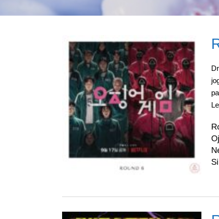
R
D
jo
pa
L
Ro
O
Ne
S