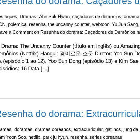
esenha do dorama: Caçadores de
staques
Dramas
Ahn Suk Hwan
caçadores de demonios
dorama
,
,
,
CN
polemica
resenha
the uncanny counter
webtoon
Yu Jun Sang
,
,
,
,
,
eave a Comment
on Resenha do dorama: Caçadores de Demônios na 
ama: The Uncanny Counter (título em inglês) ou Amazing R
emônios (Netflix) Hangul: 경이로운 소문 Diretor: Yoo Sun Dong
 (episódio 1 ao 12), Yoo Sun Dong (episódio 13) e Kim Sa
isódios: 16 Data […]
esenha do dorama: Extracurricul
ramas
doramas
dramas coreanos
extracurricular
gatilhos
jung da 
,
,
,
,
am Yoon Soo
netflix
park ju hyun
resenha
series coreanas
,
,
,
,