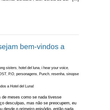
sejam bem-vindos a
ong sisters
hotel del luna
i hear your voice
,
,
,
OST
P.O
personagens
Punch
resenha
sinopse
,
,
,
,
,
os a Hotel del Luna!
is de meses como se nada tivesse
Peço desculpas, mas não se preocupem, eu
ou desde o primeiro episódio, então nada