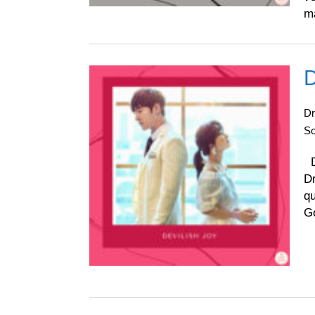
ma
D
D
So
D
Dr
q
G