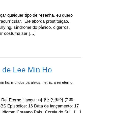
çar qualquer tipo de resenha, eu quero
acurricular. Ele aborda prostituição,
llying, síndrome do pânico, cigarros,
lar costuma ser […]
 de Lee Min Ho
min ho
mundos paralelos
netflix
o rei eterno
,
,
,
,
O Rei Eterno Hangul: 더 킹: 영원의 군주
BS Episódios: 16 Data de lançamento: 17
2h Idioma: Coreano País: Coreia do Sul […]