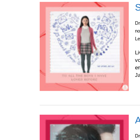
S
D
no
L
Li
v
e
J
A
D