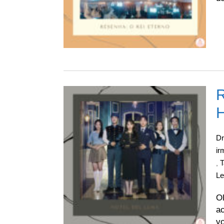
R
H
D
ir
T
,
L
Ol
ac
vo