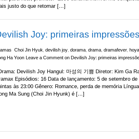
is justo do que retomar […]
evilish Joy: primeiras impressõ
ramas
Choi Jin Hyuk
devilish joy
dorama
drama
dramafever
hoy
,
,
,
,
,
ng Ha Yoon
Leave a Comment
on Devilish Joy: primeiras impress
rama: Devilish Joy Hangul: 마성의 기쁨 Diretor: Kim Ga Ram
amax Episódios: 16 Data de lançamento: 5 de setembro de 
uintas às 23:00 Gênero: Romance, perda de memória Língua
ong Ma Sung (Choi Jin Hyunk) é […]