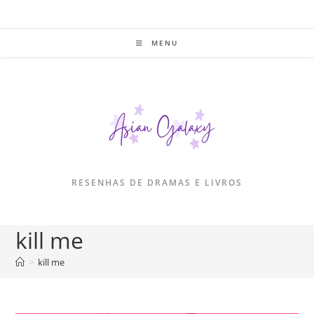
Ir
para
o
MENU
conteúdo
RESENHAS DE DRAMAS E LIVROS
kill me
>
kill me