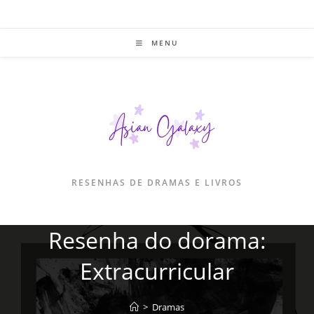
Ir
para
o
MENU
conteúdo
RESENHAS DE DRAMAS E LIVROS
Resenha do dorama:
Extracurricular
>
Dramas