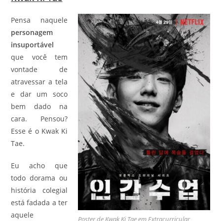
Pensa naquele
personagem
insuportável
que você tem
vontade de
atravessar a tela
e dar um soco
bem dado na
cara. Pensou?
Esse é o Kwak Ki
Tae.
Eu acho que
todo dorama ou
história colegial
está fadada a ter
aquele
Poster de Kwak Ki Tae em Extracurricular