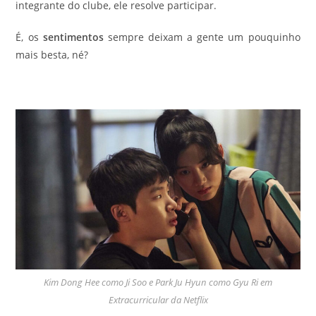
integrante do clube, ele resolve participar.
É, os
sentimentos
sempre deixam a gente um pouquinho
mais besta, né?
Kim Dong Hee como Ji Soo e Park Ju Hyun como Gyu Ri em
Extracurricular da Netflix