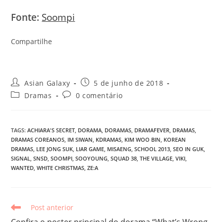
Fonte:
Soompi
Compartilhe
Autor
Post
Asian Galaxy
5 de junho de 2018
do
publicado:
Categoria
Comentários
Dramas
0 comentário
post:
do
do
post:
post:
TAGS
:
ACHIARA'S SECRET
,
DORAMA
,
DORAMAS
,
DRAMAFEVER
,
DRAMAS
,
DRAMAS COREANOS
,
IM SIWAN
,
KDRAMAS
,
KIM WOO BIN
,
KOREAN
DRAMAS
,
LEE JONG SUK
,
LIAR GAME
,
MISAENG
,
SCHOOL 2013
,
SEO IN GUK
,
SIGNAL
,
SNSD
,
SOOMPI
,
SOOYOUNG
,
SQUAD 38
,
THE VILLAGE
,
VIKI
,
WANTED
,
WHITE CHRISTMAS
,
ZE:A
Leia
Post anterior
mais
Confira o poster principal do dorama “What’s Wrong