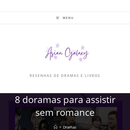
Ir
para
o
MENU
conteúdo
RESENHAS DE DRAMAS E LIVROS
8 doramas para assistir
sem romance
>
Dramas