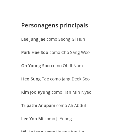
Personagens principais
Lee Jung Jae
como Seong Gi Hun
Park Hae Soo
como Cho Sang Woo
Oh Young Soo
como Oh Il Nam
Heo Sung Tae
como Jang Deok Soo
Kim Joo Ryung
como Han Min Nyeo
Tripathi Anupam
como Ali Abdul
Lee Yoo Mi
como Ji Yeong
Wi Ha Joon
como Hwang Jun Ho