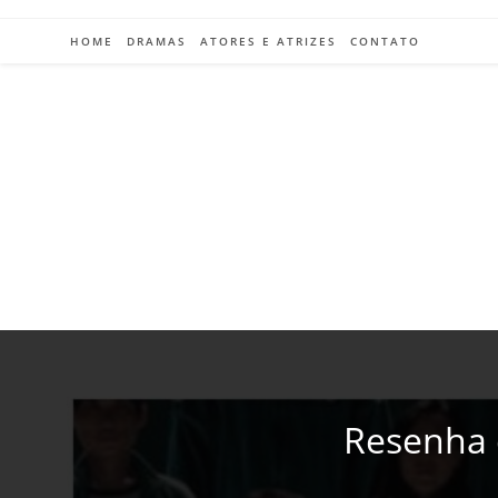
Ir
para
HOME
DRAMAS
ATORES E ATRIZES
CONTATO
o
conteúdo
Resenha 