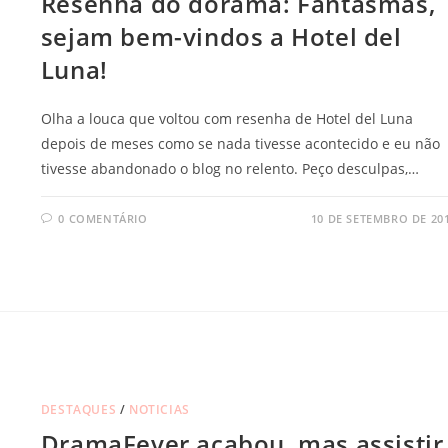
Resenha do dorama: Fantasmas,
sejam bem-vindos a Hotel del
Luna!
Olha a louca que voltou com resenha de Hotel del Luna
depois de meses como se nada tivesse acontecido e eu não
tivesse abandonado o blog no relento. Peço desculpas,…
0 COMENTÁRIO
10 DE SETEMBRO DE 20
DESTAQUES
/
NOTICIAS
DramaFever acabou, mas assistir