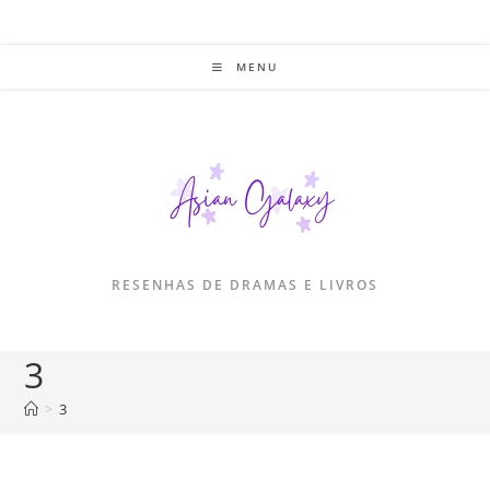
Ir
para
o
MENU
conteúdo
RESENHAS DE DRAMAS E LIVROS
3
>
3