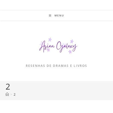
Ir
para
o
MENU
conteúdo
RESENHAS DE DRAMAS E LIVROS
2
>
2