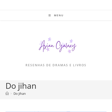
Ir
para
o
MENU
conteúdo
RESENHAS DE DRAMAS E LIVROS
Do jihan
>
Do jihan