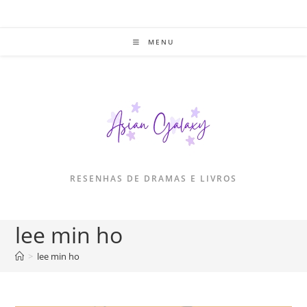
Ir
para
o
MENU
conteúdo
RESENHAS DE DRAMAS E LIVROS
lee min ho
>
lee min ho