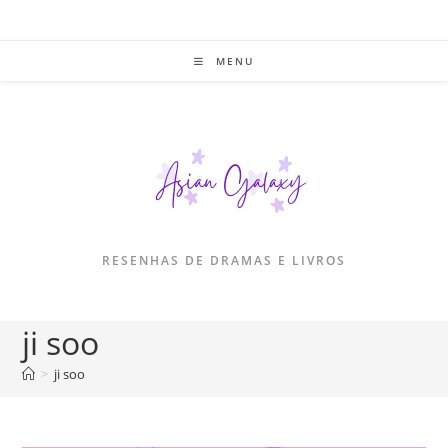
Ir
para
o
MENU
conteúdo
RESENHAS DE DRAMAS E LIVROS
ji soo
>
ji soo