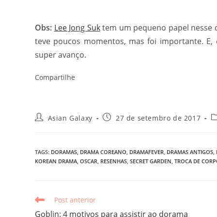
Obs:
Lee Jong Suk
tem um pequeno papel nesse d
teve poucos momentos, mas foi importante. E, e
super avanço.
Compartilhe
Autor
Post
C
Asian Galaxy
27 de setembro de 2017
do
publicado:
d
post:
p
TAGS
:
DORAMAS
,
DRAMA COREANO
,
DRAMAFEVER
,
DRAMAS ANTIGOS
,
KOREAN DRAMA
,
OSCAR
,
RESENHAS
,
SECRET GARDEN
,
TROCA DE CORP
Leia
Post anterior
mais
Goblin: 4 motivos para assistir ao dorama