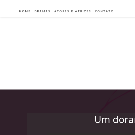
Ir
para
HOME
DRAMAS
ATORES E ATRIZES
CONTATO
o
conteúdo
Um doram