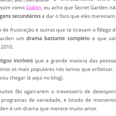
 assim como
Goblin
, eu acho que Secret Garden nã
agens secundários
e dar o foco que eles mereciam
e frustração e outros que te tiravam o fôlego d
t Garden um
drama
bastante completo
e que val
 2010.
igos incríveis
que a grande maioria das pessoa
enos os mais populares nós temos que enfatizar. 
ou chegar lá aqui no blog).
uitos fãs agarrarem o travesseiro de desespero
m programas de variedade, e lotado de momento
arden é um drama que merece muito amor.