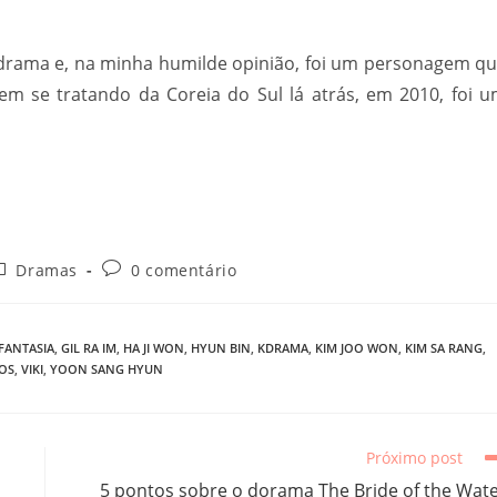
rama e, na minha humilde opinião, foi um personagem q
m se tratando da Coreia do Sul lá atrás, em 2010, foi 
ategoria
Comentários
Dramas
0 comentário
o
do
ost:
post:
FANTASIA
,
GIL RA IM
,
HA JI WON
,
HYUN BIN
,
KDRAMA
,
KIM JOO WON
,
KIM SA RANG
,
OS
,
VIKI
,
YOON SANG HYUN
Próximo post
5 pontos sobre o dorama The Bride of the Wat