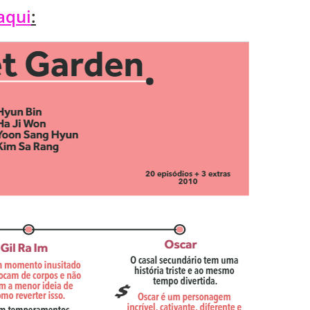
aqui
: