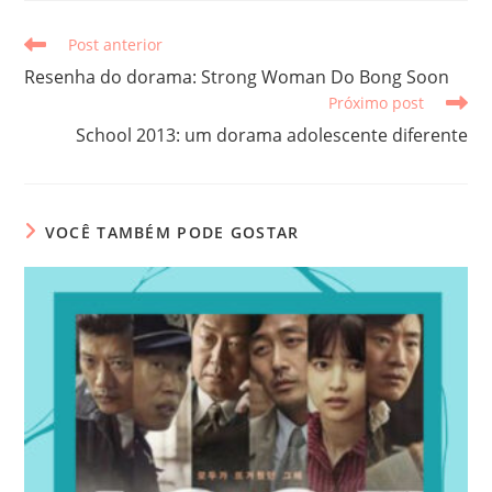
Leia
Post anterior
mais
Resenha do dorama: Strong Woman Do Bong Soon
artigos
Próximo post
School 2013: um dorama adolescente diferente
VOCÊ TAMBÉM PODE GOSTAR