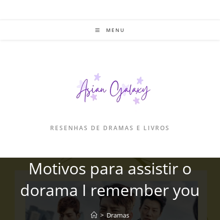
Ir
para
o
MENU
conteúdo
RESENHAS DE DRAMAS E LIVROS
Motivos para assistir o
dorama I remember you
>
Dramas