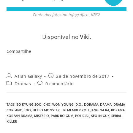
Fonte das fotos no infográfico: KBS2
Disponível no
Viki
.
Compartilhe
Autor
Post
Asian Galaxy
28 de novembro de 2017
do
publicado:
Categoria
Comentários
Dramas
0 comentário
post:
do
do
post:
post:
TAGS
:
BO KYUNG SOO
,
CHOI WON YOUNG
,
D.O.
,
DORAMA
,
DRAMA
,
DRAMA
COREANO
,
EXO
,
HELLO MONSTER
,
I REMEMBER YOU
,
JANG NA RA
,
KDRAMA
,
KOREAN DRAMA
,
MISTÉRIO
,
PARK BO GUM
,
POLICIAL
,
SEO IN GUK
,
SERIAL
KILLER