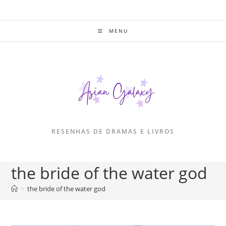
Ir
para
o
MENU
conteúdo
RESENHAS DE DRAMAS E LIVROS
the bride of the water god
>
the bride of the water god