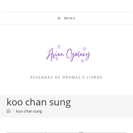
Ir
para
o
MENU
conteúdo
RESENHAS DE DRAMAS E LIVROS
koo chan sung
>
koo chan sung