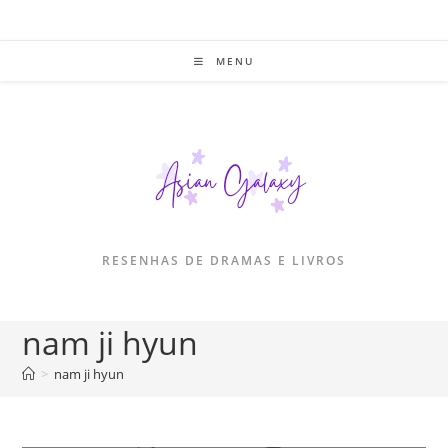
Ir
para
o
MENU
conteúdo
RESENHAS DE DRAMAS E LIVROS
nam ji hyun
>
nam ji hyun