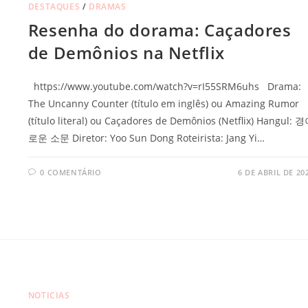
DESTAQUES
/
DRAMAS
Resenha do dorama: Caçadores
de Demônios na Netflix
https://www.youtube.com/watch?v=rI55SRM6uhs Drama:
The Uncanny Counter (título em inglês) ou Amazing Rumor
(título literal) ou Caçadores de Demônios (Netflix) Hangul: 
로운 소문 Diretor: Yoo Sun Dong Roteirista: Jang Yi…
0 COMENTÁRIO
6 DE ABRIL DE 20
NOTICIAS