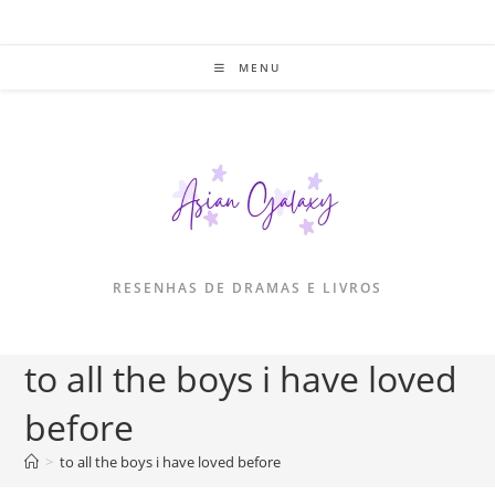
Ir
para
o
MENU
conteúdo
RESENHAS DE DRAMAS E LIVROS
to all the boys i have loved
before
>
to all the boys i have loved before