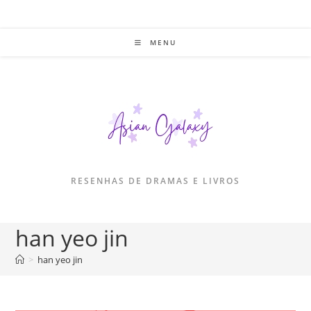
Ir
para
o
MENU
conteúdo
RESENHAS DE DRAMAS E LIVROS
han yeo jin
>
han yeo jin