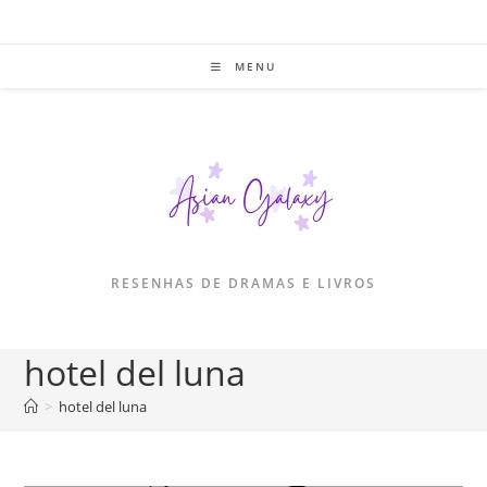
Ir
para
o
MENU
conteúdo
RESENHAS DE DRAMAS E LIVROS
hotel del luna
>
hotel del luna